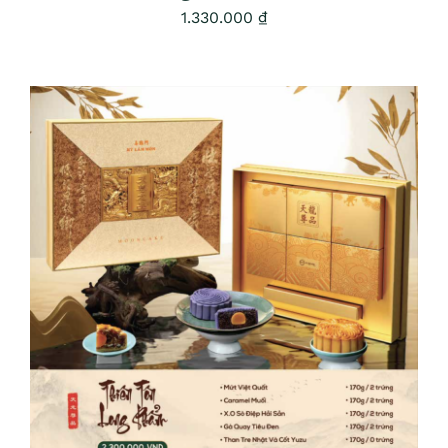
1.330.000
₫
ADD TO CART
/
DETAILS