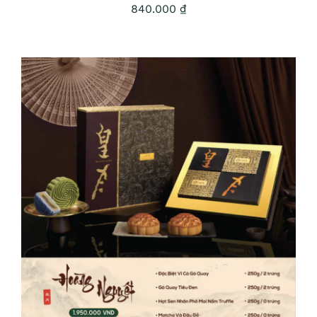
840.000
₫
ADD TO CART
/
DETAILS