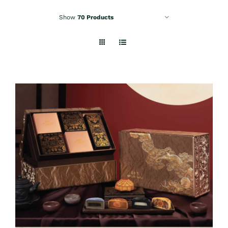
Show
70 Products
ADD TO CART
/
DETAILS