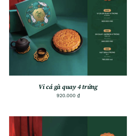
ADD TO CART
/
DETAILS
Vi cá gà quay 4 trứng
920.000
₫