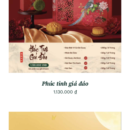
ADD TO CART
/
DETAILS
Phúc tinh giá đáo
1.130.000
₫