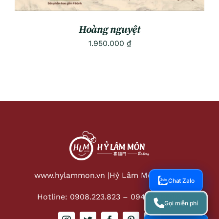
Hoàng nguyệt
1.950.000
₫
www.hylammon.vn |
Hỷ Lâm Môn Bakery
Chat Zalo
Hotline: 0908.223.823
–
0949.806.383
Gọi miễn phí