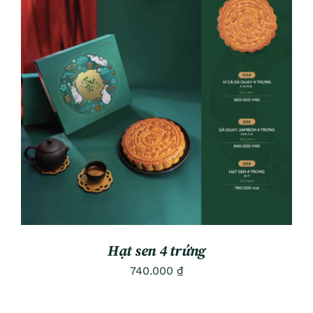
ADD TO CART
/
DETAILS
Hạt sen 4 trứng
740.000
₫