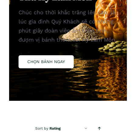
Chúc cho thời khắc trăng lên cao, là
lúc gia đình Quý Khách sẽ có những
phút giây đoàn viên ấm thân tình,
đượm vị bánh thơm với Hỷ Lâm Môn.
CHỌN BÁNH NGAY
Sort by
Rating