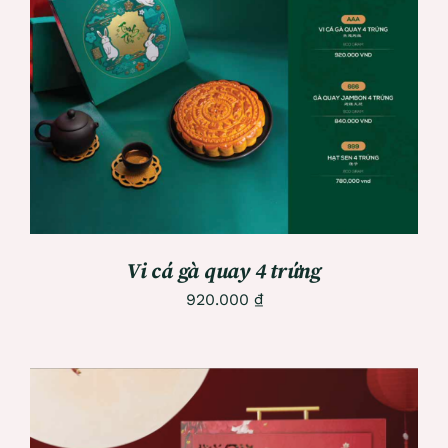
ADD TO CART
/
DETAILS
Vi cá gà quay 4 trứng
920.000
₫