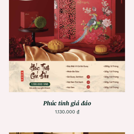
ADD TO CART
/
DETAILS
Phúc tinh giá đáo
1.130.000
₫