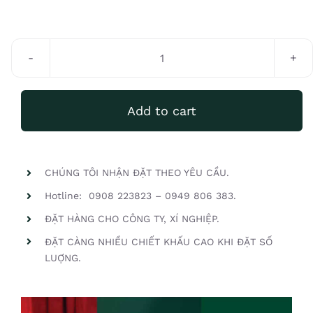
Gà
quay
Jambon
Add to cart
4
trứng
quantity
CHÚNG TÔI NHẬN ĐẶT THEO YÊU CẦU.
Hotline: 0908 223823 – 0949 806 383.
ĐẶT HÀNG CHO CÔNG TY, XÍ NGHIỆP.
ĐẶT CÀNG NHIỀU CHIẾT KHẤU CAO KHI ĐẶT SỐ
LUỢNG.