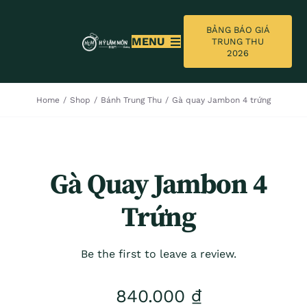
Skip
to
BẢNG BÁO GIÁ
MENU
TRUNG THU
content
2026
TRANG CHỦ
Home
/
Shop
/
Bánh Trung Thu
/
Gà quay Jambon 4 trứng
GIỚI THIỆU
BẢNG BÁO GIÁ TRUNG THU 2026
Gà Quay Jambon 4
Trứng
BÁNH TRUNG THU
TIN TỨC
Be the first to leave a review.
LIÊN HỆ
840.000
₫