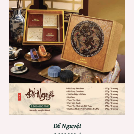
ADD TO CART
/
DETAILS
Đế Nguyệt