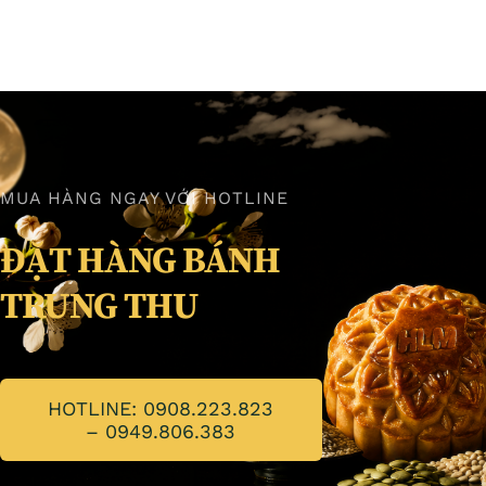
MUA HÀNG NGAY VỚI HOTLINE
ĐẶT HÀNG BÁNH
TRUNG THU
HOTLINE: 0908.223.823
– 0949.806.383