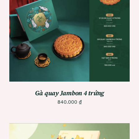
ADD TO CART
/
DETAILS
Gà quay Jambon 4 trứng
840.000
₫