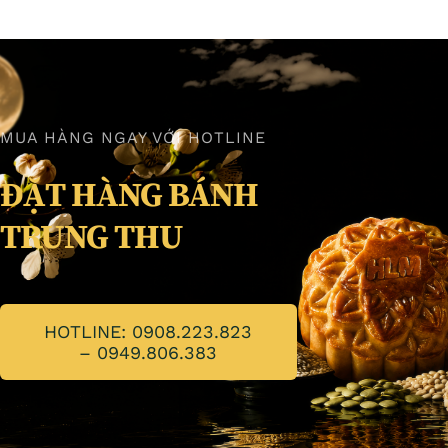
MUA HÀNG NGAY VỚI HOTLINE
ĐẶT HÀNG BÁNH
TRUNG THU
HOTLINE: 0908.223.823
– 0949.806.383