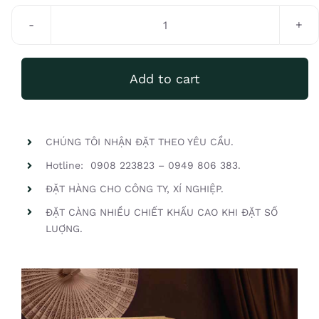
Hoàng
nguyệt
quantity
Add to cart
CHÚNG TÔI NHẬN ĐẶT THEO YÊU CẦU.
Hotline: 0908 223823 – 0949 806 383.
ĐẶT HÀNG CHO CÔNG TY, XÍ NGHIỆP.
ĐẶT CÀNG NHIỀU CHIẾT KHẤU CAO KHI ĐẶT SỐ
LUỢNG.