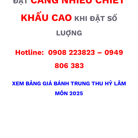
CÀNG NHIỀU CHIẾT
ĐẶT
KHẤU CAO
KHI ĐẶT SỐ
LUỢNG
Hotline: 0908 223823 – 0949
806 383
XEM BẢNG GIÁ BÁNH TRUNG THU HỶ LÂM
MÔN 2025