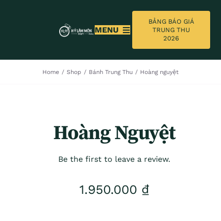
Skip
to
BẢNG BÁO GIÁ
MENU
TRUNG THU
content
2026
TRANG CHỦ
Home
/
Shop
/
Bánh Trung Thu
/
Hoàng nguyệt
GIỚI THIỆU
BẢNG BÁO GIÁ TRUNG THU 2026
Hoàng Nguyệt
BÁNH TRUNG THU
Be the first to leave a review.
TIN TỨC
1.950.000
₫
LIÊN HỆ