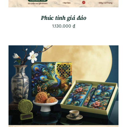
Phúc tinh giá đáo
1.130.000
₫
ADD TO CART
/
DETAILS