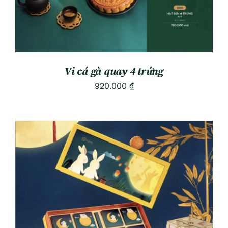
Vi cá gà quay 4 trứng
920.000
₫
ADD TO CART
/
DETAILS