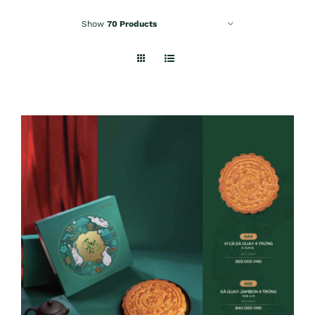
Show
70 Products
ADD TO CART
/
DETAILS