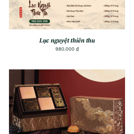
Lục nguyệt thiên thu
980.000
₫
ADD TO CART
/
DETAILS