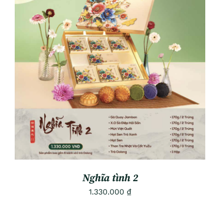
ADD TO CART
/
DETAILS
Nghĩa tình 2
1.330.000
₫