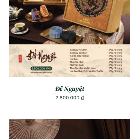
ADD TO CART
/
DETAILS
Đế Nguyệt
2.800.000
₫