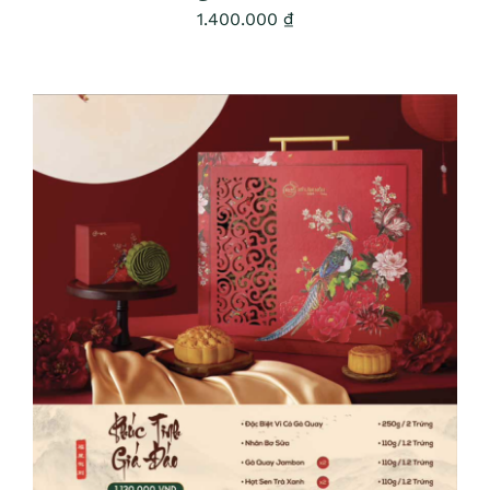
1.400.000
₫
ADD TO CART
/
DETAILS