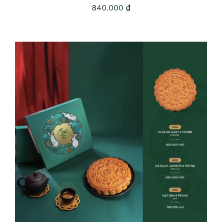
840.000
₫
ADD TO CART
/
DETAILS