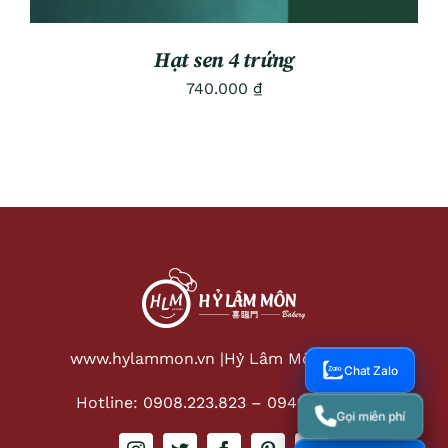
Hạt sen 4 trứng
740.000
₫
www.hylammon.vn |
Hỷ Lâm Môn Bakery
Chat Zalo
Hotline: 0908.223.823
–
0949.806.383
Gọi miễn phí