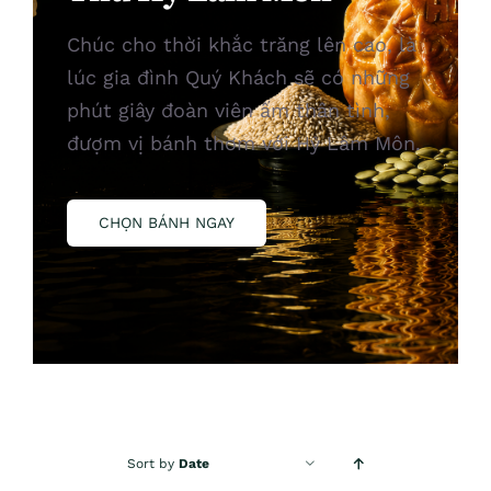
Chúc cho thời khắc trăng lên cao, là
lúc gia đình Quý Khách sẽ có những
phút giây đoàn viên ấm thân tình,
đượm vị bánh thơm với Hỷ Lâm Môn.
CHỌN BÁNH NGAY
Sort by
Date