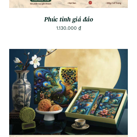
Phúc tinh giá đáo
1.130.000
₫
ADD TO CART
/
DETAILS