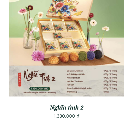
ADD TO CART
/
DETAILS
Nghĩa tình 2
1.330.000
₫