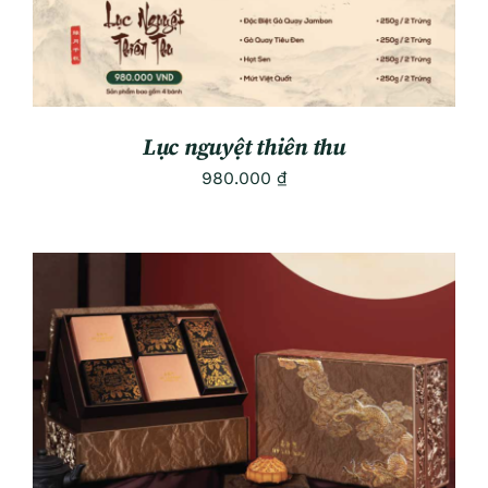
Lục nguyệt thiên thu
980.000
₫
ADD TO CART
/
DETAILS