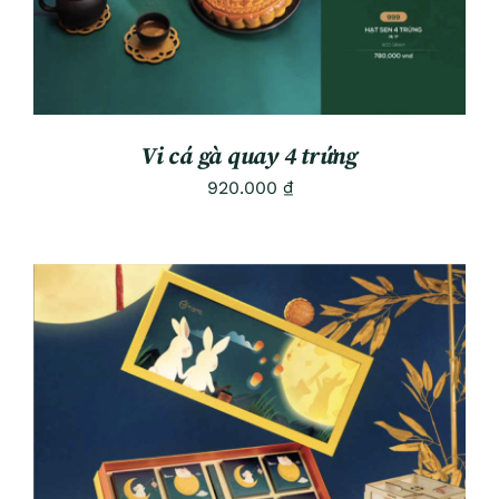
Vi cá gà quay 4 trứng
920.000
₫
ADD TO CART
/
DETAILS