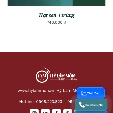
Hạt sen 4 trứng
740.000
₫
www.hylammon.vn |
Hỷ Lâm Môn Bakery
Chat Zalo
Hotline: 0908.223.823
–
0949.806.383
Gọi miễn phí