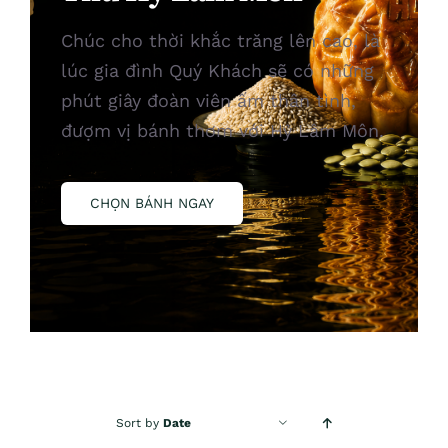
Chúc cho thời khắc trăng lên cao, là
lúc gia đình Quý Khách sẽ có những
phút giây đoàn viên ấm thân tình,
đượm vị bánh thơm với Hỷ Lâm Môn.
CHỌN BÁNH NGAY
Sort by
Date