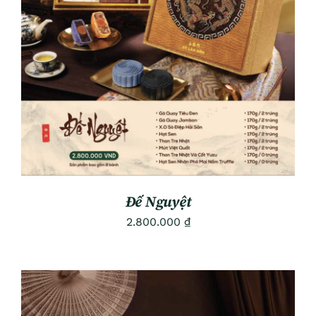
ADD TO CART
/
DETAILS
Đế Nguyệt
2.800.000
₫