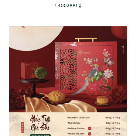
1.400.000
₫
ADD TO CART
/
DETAILS