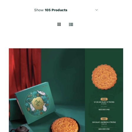
Show
105 Products
ADD TO CART
/
DETAILS