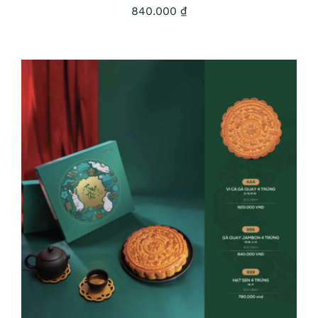
840.000
₫
ADD TO CART
/
DETAILS