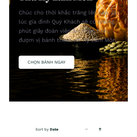
Chúc cho thời khắc trăng lên cao, là
lúc gia đình Quý Khách sẽ có những
phút giây đoàn viên ấm thân tình,
đượm vị bánh thơm với Hỷ Lâm Môn.
CHỌN BÁNH NGAY
Sort by
Date