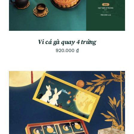
Vi cá gà quay 4 trứng
920.000
₫
ADD TO CART
/
DETAILS