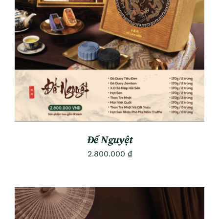
ADD TO CART
/
DETAILS
Đế Nguyệt
2.800.000
₫