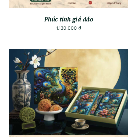
Phúc tinh giá đáo
1.130.000
₫
ADD TO CART
/
DETAILS