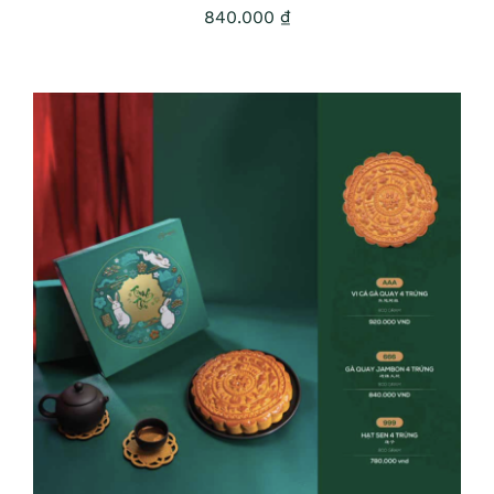
840.000
₫
ADD TO CART
/
DETAILS