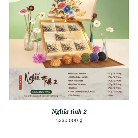
ADD TO CART
/
DETAILS
Nghĩa tình 2
1.330.000
₫