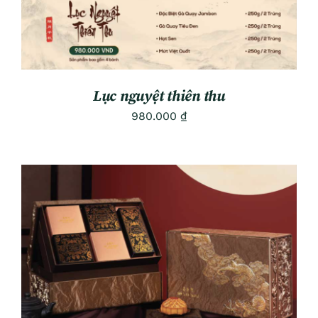
Lục nguyệt thiên thu
980.000
₫
ADD TO CART
/
DETAILS