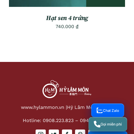
Hạt sen 4 trứng
740.000
₫
www.hylammon.vn |
Hỷ Lâm Môn Bakery
Chat Zalo
Hotline: 0908.223.823
–
0949.806.383
Gọi miễn phí