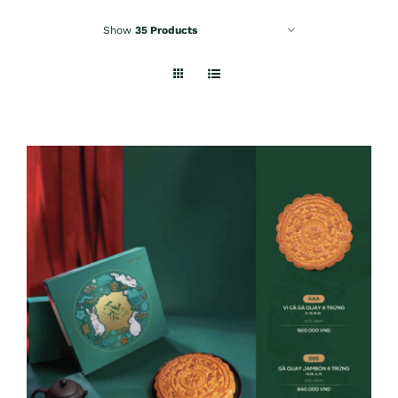
Show
35 Products
ADD TO CART
/
DETAILS