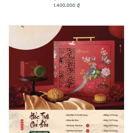
1.400.000
₫
ADD TO CART
/
DETAILS