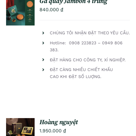
Gà quay Jambon 4 trứng
ADD TO
840.000
₫
CART
/
DETAILS
CHÚNG TÔI NHẬN ĐẶT THEO YÊU CẦU.
Hotline: 0908 223823 – 0949 806
383.
ĐẶT HÀNG CHO CÔNG TY, XÍ NGHIỆP.
ĐẶT CÀNG NHIỀU CHIẾT KHẤU
CAO KHI ĐẶT SỐ LUỢNG.
Hoàng nguyệt
ADD TO
1.950.000
₫
CART