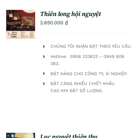
Thiên long hội nguyệt
ADD TO
2.650.000
₫
CART
/
DETAILS
CHÚNG TÔI NHẬN ĐẶT THEO YÊU CẦU.
Hotline: 0908 223823 – 0949 806
383.
ĐẶT HÀNG CHO CÔNG TY, XÍ NGHIỆP.
ĐẶT CÀNG NHIỀU CHIẾT KHẤU
CAO KHI ĐẶT SỐ LUỢNG.
Lục nguyệt thiên thu