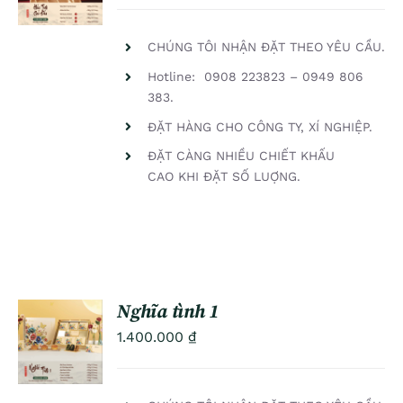
DETAILS
CHÚNG TÔI NHẬN ĐẶT THEO YÊU CẦU.
Hotline: 0908 223823 – 0949 806
383.
ĐẶT HÀNG CHO CÔNG TY, XÍ NGHIỆP.
ĐẶT CÀNG NHIỀU CHIẾT KHẤU
CAO KHI ĐẶT SỐ LUỢNG.
Nghĩa tình 1
ADD TO
1.400.000
₫
CART
/
DETAILS