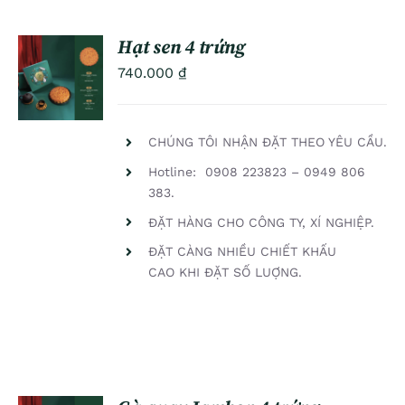
Hạt sen 4 trứng
ADD TO
740.000
₫
CART
/
DETAILS
CHÚNG TÔI NHẬN ĐẶT THEO YÊU CẦU.
Hotline: 0908 223823 – 0949 806
383.
ĐẶT HÀNG CHO CÔNG TY, XÍ NGHIỆP.
ĐẶT CÀNG NHIỀU CHIẾT KHẤU
CAO KHI ĐẶT SỐ LUỢNG.