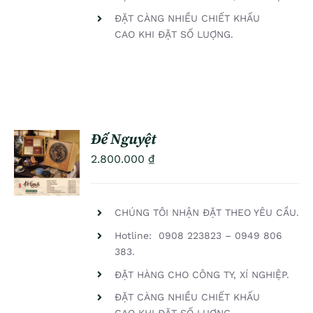
ĐẶT CÀNG NHIỀU CHIẾT KHẤU
CAO KHI ĐẶT SỐ LUỢNG.
Đế Nguyệt
ADD TO
2.800.000
₫
CART
/
DETAILS
CHÚNG TÔI NHẬN ĐẶT THEO YÊU CẦU.
Hotline: 0908 223823 – 0949 806
383.
ĐẶT HÀNG CHO CÔNG TY, XÍ NGHIỆP.
ĐẶT CÀNG NHIỀU CHIẾT KHẤU