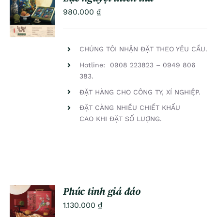
ADD TO
980.000
₫
CART
/
DETAILS
CHÚNG TÔI NHẬN ĐẶT THEO YÊU CẦU.
Hotline: 0908 223823 – 0949 806
383.
ĐẶT HÀNG CHO CÔNG TY, XÍ NGHIỆP.
ĐẶT CÀNG NHIỀU CHIẾT KHẤU
CAO KHI ĐẶT SỐ LUỢNG.
Phúc tinh giá đáo
ADD TO
1.130.000
₫
CART
/