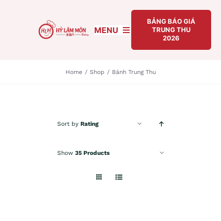
Skip
to
BẢNG BÁO GIÁ
MENU
TRUNG THU
content
2026
TRANG CHỦ
Home
/
Shop
/
Bánh Trung Thu
GIỚI THIỆU
BẢNG BÁO GIÁ TRUNG THU 2026
Sort by
Rating
BÁNH TRUNG THU
Show
35 Products
TIN TỨC
LIÊN HỆ