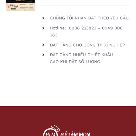
/
DETAILS
CHÚNG TÔI NHẬN ĐẶT THEO YÊU CẦU.
Hotline: 0908 223823 – 0949 806
383.
ĐẶT HÀNG CHO CÔNG TY, XÍ NGHIỆP.
ĐẶT CÀNG NHIỀU CHIẾT KHẤU
CAO KHI ĐẶT SỐ LUỢNG.