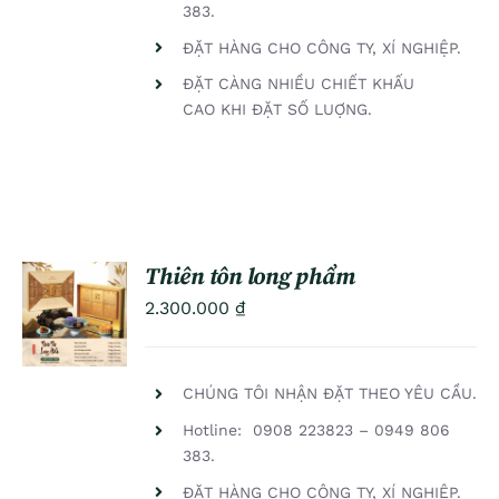
383.
ĐẶT HÀNG CHO CÔNG TY, XÍ NGHIỆP.
ĐẶT CÀNG NHIỀU CHIẾT KHẤU
CAO KHI ĐẶT SỐ LUỢNG.
Thiên tôn long phẩm
ADD TO
2.300.000
₫
CART
/
DETAILS
CHÚNG TÔI NHẬN ĐẶT THEO YÊU CẦU.
Hotline: 0908 223823 – 0949 806
383.
ĐẶT HÀNG CHO CÔNG TY, XÍ NGHIỆP.