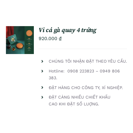
Vi cá gà quay 4 trứng
ADD TO
920.000
₫
CART
/
DETAILS
CHÚNG TÔI NHẬN ĐẶT THEO YÊU CẦU.
Hotline: 0908 223823 – 0949 806
383.
ĐẶT HÀNG CHO CÔNG TY, XÍ NGHIỆP.
ĐẶT CÀNG NHIỀU CHIẾT KHẤU
CAO KHI ĐẶT SỐ LUỢNG.