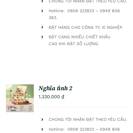
CHÚNG TÔI NHẬN ĐẶT THEO YÊU CẦU.
Hotline: 0908 223823 – 0949 806
383.
ĐẶT HÀNG CHO CÔNG TY, XÍ NGHIỆP.
ĐẶT CÀNG NHIỀU CHIẾT KHẤU
CAO KHI ĐẶT SỐ LUỢNG.
Nghĩa tình 2
ADD TO
1.330.000
₫
CART
/
DETAILS
CHÚNG TÔI NHẬN ĐẶT THEO YÊU CẦU.
Hotline: 0908 223823 – 0949 806