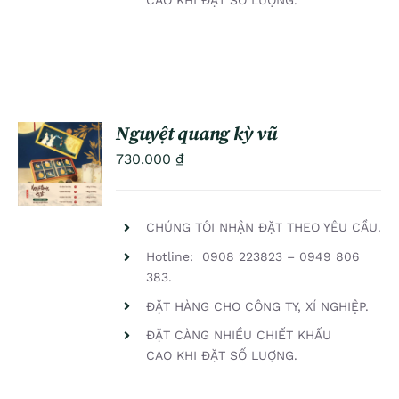
CAO KHI ĐẶT SỐ LUỢNG.
Nguyệt quang kỳ vũ
ADD TO
730.000
₫
CART
/
DETAILS
CHÚNG TÔI NHẬN ĐẶT THEO YÊU CẦU.
Hotline: 0908 223823 – 0949 806
383.
ĐẶT HÀNG CHO CÔNG TY, XÍ NGHIỆP.
ĐẶT CÀNG NHIỀU CHIẾT KHẤU
CAO KHI ĐẶT SỐ LUỢNG.