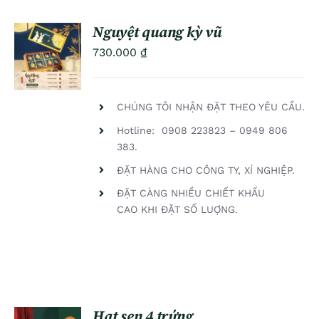
Nguyệt quang kỳ vũ
ADD TO
730.000
₫
CART
/
DETAILS
CHÚNG TÔI NHẬN ĐẶT THEO YÊU CẦU.
Hotline: 0908 223823 – 0949 806
383.
ĐẶT HÀNG CHO CÔNG TY, XÍ NGHIỆP.
ĐẶT CÀNG NHIỀU CHIẾT KHẤU
CAO KHI ĐẶT SỐ LUỢNG.
Hạt sen 4 trứng