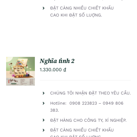
ĐẶT CÀNG NHIỀU CHIẾT KHẤU
CAO KHI ĐẶT SỐ LUỢNG.
Nghĩa tình 2
ADD TO
1.330.000
₫
CART
/
DETAILS
CHÚNG TÔI NHẬN ĐẶT THEO YÊU CẦU.
Hotline: 0908 223823 – 0949 806
383.
ĐẶT HÀNG CHO CÔNG TY, XÍ NGHIỆP.
ĐẶT CÀNG NHIỀU CHIẾT KHẤU