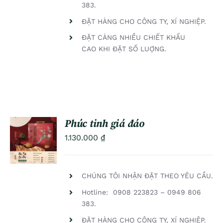
383.
ĐẶT HÀNG CHO CÔNG TY, XÍ NGHIỆP.
ĐẶT CÀNG NHIỀU CHIẾT KHẤU
CAO KHI ĐẶT SỐ LUỢNG.
Phúc tinh giá đáo
ADD TO
1.130.000
₫
CART
/
DETAILS
CHÚNG TÔI NHẬN ĐẶT THEO YÊU CẦU.
Hotline: 0908 223823 – 0949 806
383.
ĐẶT HÀNG CHO CÔNG TY, XÍ NGHIỆP.