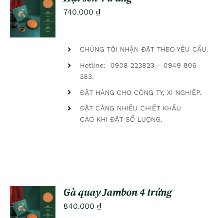
ADD TO
740.000
₫
CART
/
DETAILS
CHÚNG TÔI NHẬN ĐẶT THEO YÊU CẦU.
Hotline: 0908 223823 – 0949 806
383.
ĐẶT HÀNG CHO CÔNG TY, XÍ NGHIỆP.
ĐẶT CÀNG NHIỀU CHIẾT KHẤU
CAO KHI ĐẶT SỐ LUỢNG.
Gà quay Jambon 4 trứng
ADD TO
840.000
₫
CART
/