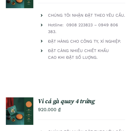
DETAILS
CHÚNG TÔI NHẬN ĐẶT THEO YÊU CẦU.
Hotline: 0908 223823 – 0949 806
383.
ĐẶT HÀNG CHO CÔNG TY, XÍ NGHIỆP.
ĐẶT CÀNG NHIỀU CHIẾT KHẤU
CAO KHI ĐẶT SỐ LUỢNG.
Vi cá gà quay 4 trứng
ADD TO
920.000
₫
CART
/
DETAILS