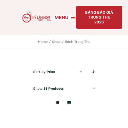
Skip
to
BẢNG BÁO GIÁ
MENU
TRUNG THU
content
2026
TRANG CHỦ
Home
/
Shop
/
Bánh Trung Thu
GIỚI THIỆU
BẢNG BÁO GIÁ TRUNG THU 2026
Sort by
Price
BÁNH TRUNG THU
Show
35 Products
TIN TỨC
LIÊN HỆ