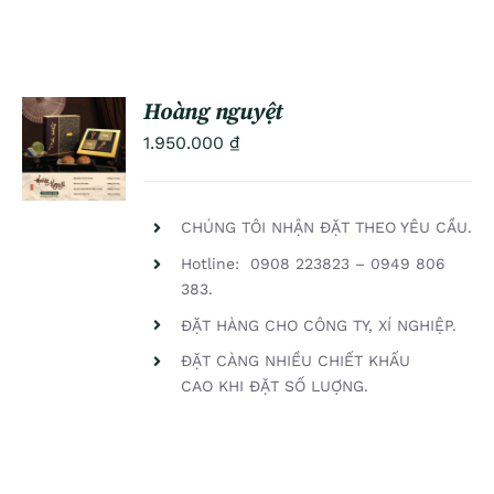
Hoàng nguyệt
ADD TO
1.950.000
₫
CART
/
DETAILS
CHÚNG TÔI NHẬN ĐẶT THEO YÊU CẦU.
Hotline: 0908 223823 – 0949 806
383.
ĐẶT HÀNG CHO CÔNG TY, XÍ NGHIỆP.
ĐẶT CÀNG NHIỀU CHIẾT KHẤU
CAO KHI ĐẶT SỐ LUỢNG.