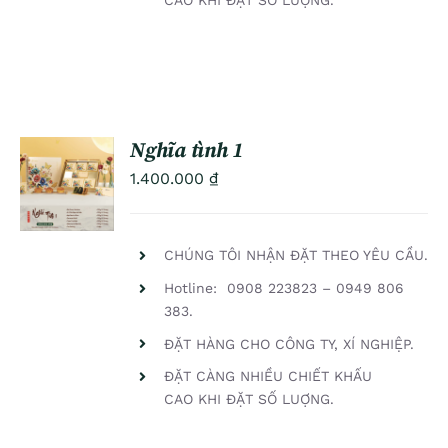
CAO KHI ĐẶT SỐ LUỢNG.
Nghĩa tình 1
ADD TO
1.400.000
₫
CART
/
DETAILS
CHÚNG TÔI NHẬN ĐẶT THEO YÊU CẦU.
Hotline: 0908 223823 – 0949 806
383.
ĐẶT HÀNG CHO CÔNG TY, XÍ NGHIỆP.
ĐẶT CÀNG NHIỀU CHIẾT KHẤU
CAO KHI ĐẶT SỐ LUỢNG.