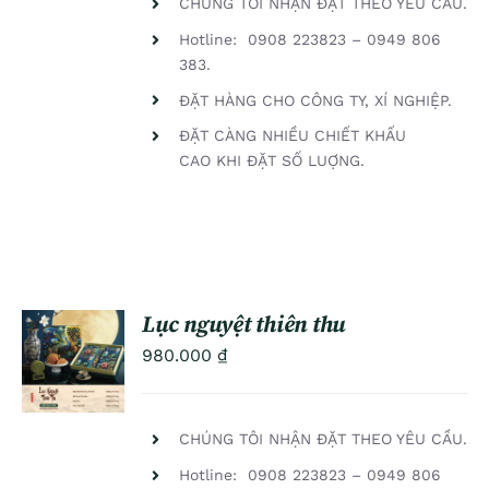
CHÚNG TÔI NHẬN ĐẶT THEO YÊU CẦU.
Hotline: 0908 223823 – 0949 806
383.
ĐẶT HÀNG CHO CÔNG TY, XÍ NGHIỆP.
ĐẶT CÀNG NHIỀU CHIẾT KHẤU
CAO KHI ĐẶT SỐ LUỢNG.
Lục nguyệt thiên thu
ADD TO
980.000
₫
CART
/
DETAILS
CHÚNG TÔI NHẬN ĐẶT THEO YÊU CẦU.
Hotline: 0908 223823 – 0949 806