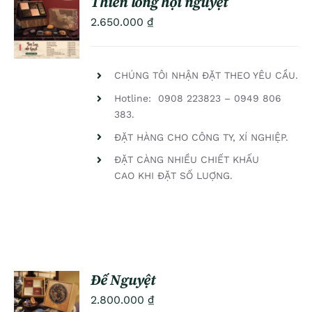
Thiên long hội nguyệt
ADD TO
2.650.000
₫
CART
/
DETAILS
CHÚNG TÔI NHẬN ĐẶT THEO YÊU CẦU.
Hotline: 0908 223823 – 0949 806
383.
ĐẶT HÀNG CHO CÔNG TY, XÍ NGHIỆP.
ĐẶT CÀNG NHIỀU CHIẾT KHẤU
CAO KHI ĐẶT SỐ LUỢNG.
Đế Nguyệt
ADD TO
2.800.000
₫
CART