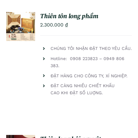
Thiên tôn long phẩm
ADD TO
2.300.000
₫
CART
/
DETAILS
CHÚNG TÔI NHẬN ĐẶT THEO YÊU CẦU.
Hotline: 0908 223823 – 0949 806
383.
ĐẶT HÀNG CHO CÔNG TY, XÍ NGHIỆP.
ĐẶT CÀNG NHIỀU CHIẾT KHẤU
CAO KHI ĐẶT SỐ LUỢNG.