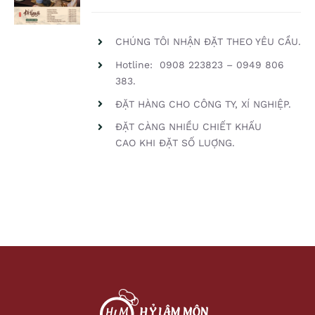
/
DETAILS
CHÚNG TÔI NHẬN ĐẶT THEO YÊU CẦU.
Hotline: 0908 223823 – 0949 806
383.
ĐẶT HÀNG CHO CÔNG TY, XÍ NGHIỆP.
ĐẶT CÀNG NHIỀU CHIẾT KHẤU
CAO KHI ĐẶT SỐ LUỢNG.