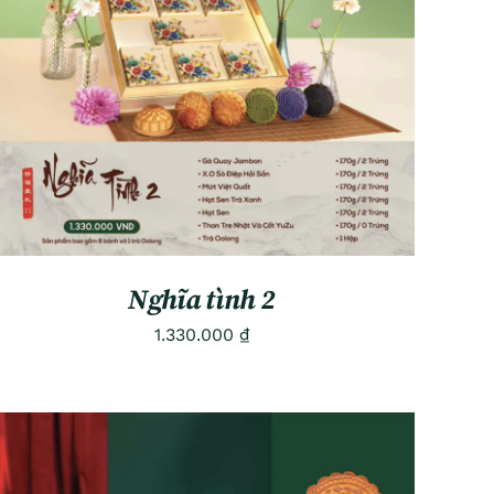
ADD TO CART
/
QUICK VIEW
Nghĩa tình 2
1.330.000
₫