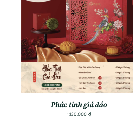
ADD TO CART
/
QUICK VIEW
Phúc tinh giá đáo
1.130.000
₫