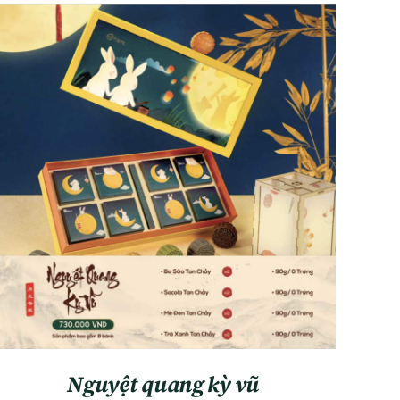
ADD TO CART
/
QUICK VIEW
Nguyệt quang kỳ vũ