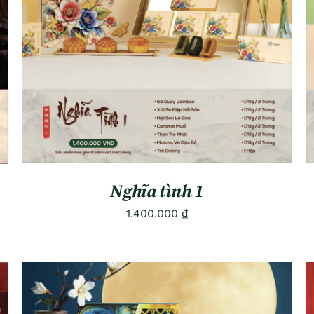
ADD TO CART
/
QUICK VIEW
Nghĩa tình 1
1.400.000
₫