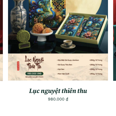
ADD TO CART
/
QUICK VIEW
Lục nguyệt thiên thu
980.000
₫