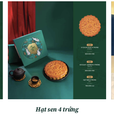
ADD TO CART
/
QUICK VIEW
Hạt sen 4 trứng