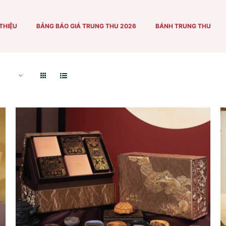
Home
/
Shop
/
Bánh Trung Thu
 THIỆU
BẢNG BÁO GIÁ TRUNG THU 2026
BÁNH TRUNG THU
ADD TO CART
/
QUICK VIEW