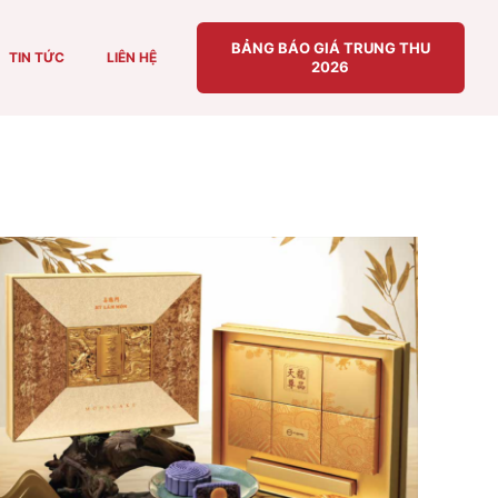
BẢNG BÁO GIÁ TRUNG THU
TIN TỨC
LIÊN HỆ
2026
ADD TO CART
/
QUICK VIEW