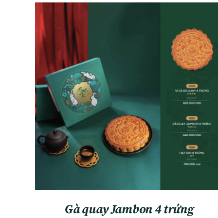
ADD TO CART
/
QUICK VIEW
Gà quay Jambon 4 trứng