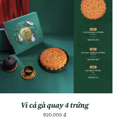
ADD TO CART
/
QUICK VIEW
Vi cá gà quay 4 trứng
920.000
₫