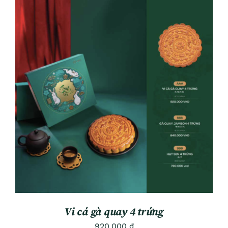
ADD TO CART
/
DETAILS
Vi cá gà quay 4 trứng
920.000
₫