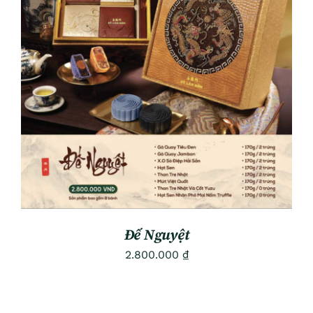
ADD TO CART
/
DETAILS
Đế Nguyệt
2.800.000
₫