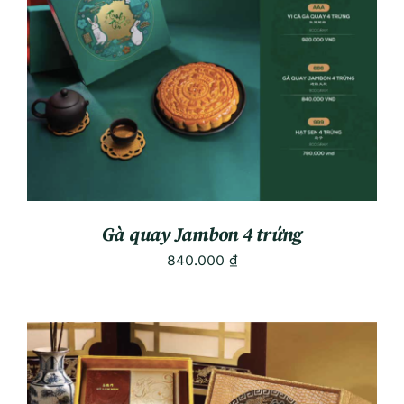
ADD TO CART
/
DETAILS
Gà quay Jambon 4 trứng
840.000
₫