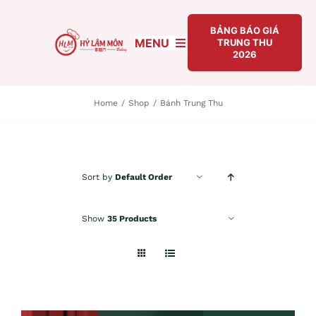
Skip
to
BẢNG BÁO GIÁ
MENU
TRUNG THU
content
2026
TRANG CHỦ
Home
/
Shop
/
Bánh Trung Thu
GIỚI THIỆU
BẢNG BÁO GIÁ TRUNG THU 2026
Sort by
Default Order
BÁNH TRUNG THU
Show
35 Products
TIN TỨC
LIÊN HỆ