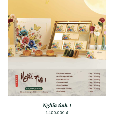
ADD TO CART
/
DETAILS
Nghĩa tình 1
1.400.000
₫