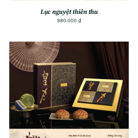
Lục nguyệt thiên thu
980.000
₫
ADD TO CART
/
DETAILS