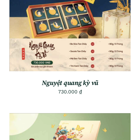
ADD TO CART
/
DETAILS
Nguyệt quang kỳ vũ
730.000
₫