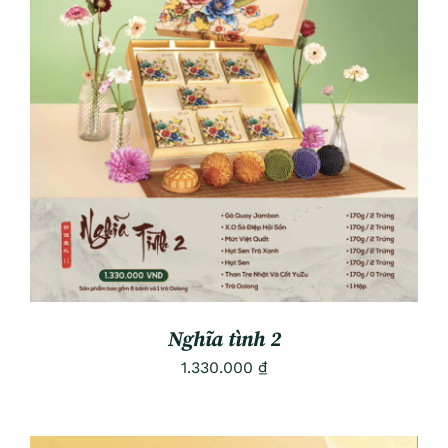
ADD TO CART
/
DETAILS
Nghĩa tình 2
1.330.000
₫