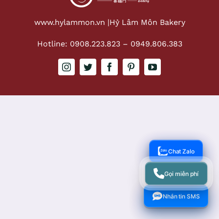
www.hylammon.vn |
Hỷ Lâm Môn Bakery
Hotline: 0908.223.823
–
0949.806.383
Chat Zalo
Gọi miễn phí
Nhắn tin SMS